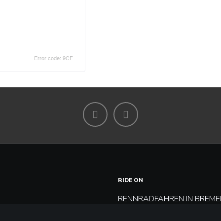
Facebook
Instagram
RIDE ON
G
RENNRADFAHREN IN BREME
CHUTZ
BUILD ME UP! Einsteigen mit Z