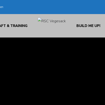
den
FT & TRAINING
BUILD ME UP!