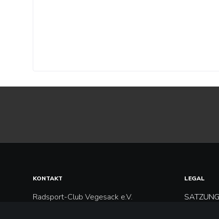
KONTAKT
LEGAL
Radsport-Club Vegesack e.V.
SATZUN
c/o Volker Robnitzki
DATENS