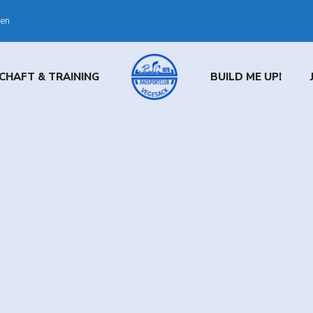
den
CHAFT & TRAINING
BUILD ME UP!