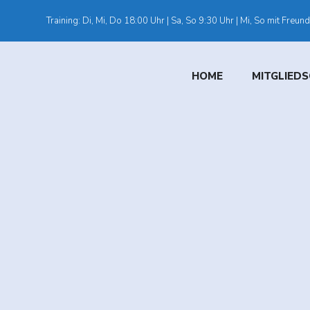
Training: Di, Mi, Do 18:00 Uhr | Sa, So 9:30 Uhr | Mi, So mit Freun
HOME
MITGLIEDS