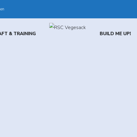
den
FT & TRAINING
BUILD ME UP!