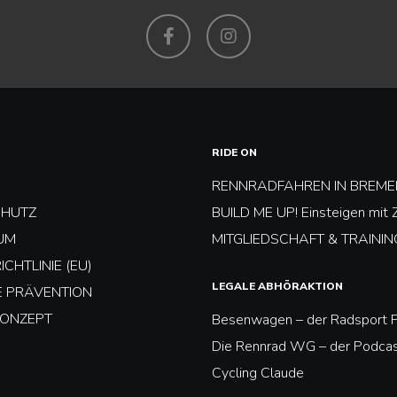
Facebook
Instagram
RIDE ON
G
RENNRADFAHREN IN BREME
CHUTZ
BUILD ME UP! Einsteigen mit Z
UM
MITGLIEDSCHAFT & TRAININ
ICHTLINIE (EU)
LEGALE ABHÖRAKTION
E PRÄVENTION
ONZEPT
Besenwagen – der Radsport 
Die Rennrad WG – der Podcas
Cycling Claude