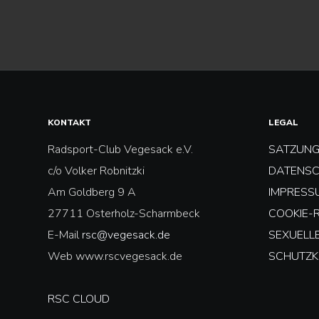
KONTAKT
LEGAL
Radsport-Club Vegesack e.V.
SATZUN
c/o Volker Robnitzki
DATENS
Am Goldberg 9 A
IMPRESS
27711 Osterholz-Scharmbeck
COOKIE-R
E-Mail
rsc@vegesack.de
SEXUELL
Web www.rscvegesack.de
SCHUTZK
RSC CLOUD