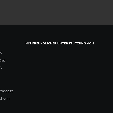
MIT FREUNDLICHER UNTERSTÜTZUNG VON
N
iel
G
Podcast
t von